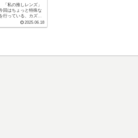
、「私の推しレンズ」
今回はちょっと特殊な
を行っている、カズや
紹介です！最後まで読
2025.06.18
びの参考にして頂ける
 「自分も撮りたい」と
の推しレンズはシグ...