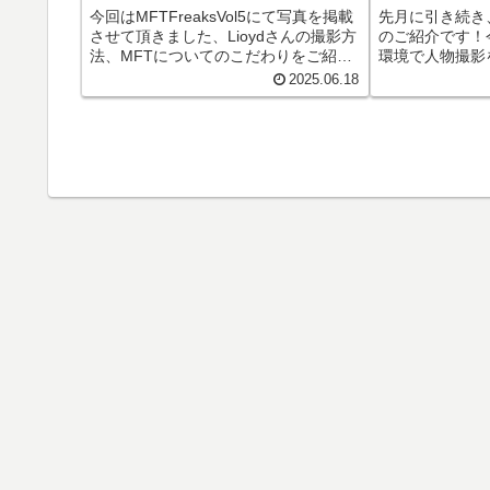
今回はMFTFreaksVol5にて写真を掲載
先月に引き続き
させて頂きました、Lioydさんの撮影方
のご紹介です！
法、MFTについてのこだわりをご紹介
環境で人物撮影
します！ 掲載作品の撮影法。 ① 撮影
んさんからのご
2025.06.18
時に３枚の連続撮影をして手振れを抑
んで、レンズ選
えた写真を確保する。 ☆ １枚
と嬉しいです！
目より３枚...
いう気持ち。 私