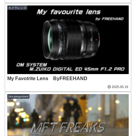
カメラレンズ
My Favotrite Lens ByFREEHAND
2025.05.19
Uncategorized