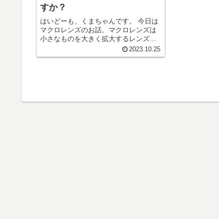
すか？
はいどーも、くまちゃんです。 今日は
マクロレンズのお話。マクロレンズは
小さなものを大きく拡大するレンズで
はあります。 それを使うことで、カメ
2023.10.25
ラマンが一気に成長してしまう？！ 最
近、成長を感じれななくてスランプ？
を感じてる方、初心者で早く上手...