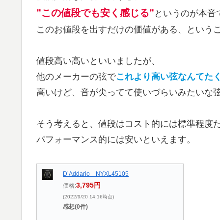
”この値段でも安く感じる”
というのが本音
このお値段を出すだけの価値がある、という
値段高い高いといいましたが、
他のメーカーの弦で
これより高い弦なんてた
高いけど、音が尖ってて使いづらいみたいな
そう考えると、値段はコスト的には標準程度
パフォーマンス的には安いといえます。
D’Addario NYXL45105
3,795円
価格:
(2022/9/20 14:16時点)
感想(0件)