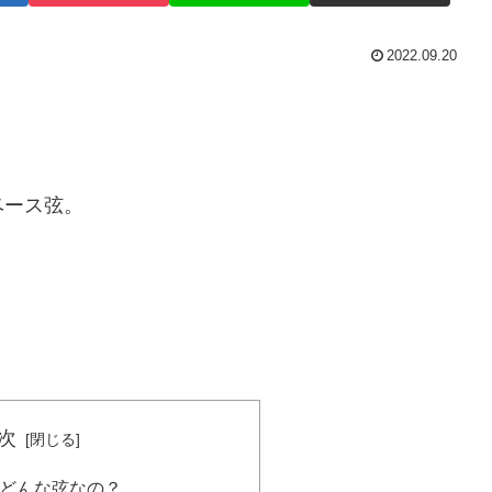
2022.09.20
ベース弦。
次
てどんな弦なの？