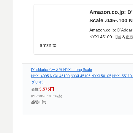
Amazon.co.jp:
Scale .045-.
Amazon.co.jp: D'Add
NYXL45100 【国内
amzn.to
D’addario/ベース弦 NYXL Long Scale
NYXL4095,NYXL45100,NYXL45105,NYXL50105,NYXL5511
ダリオ〉
3,575円
価格:
(2022/9/20 13:32時点)
感想(0件)