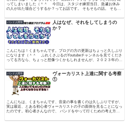
ってしまいました（＾＾ゞ 今日は、スタジオ練習当日、急遽お休み
の人が出た場合どうするか？ってお話です。 そもそもの話。 そもそ
ものお話なんですが、スタジオ練習ってみんながその日...
人はなぜ、それをしてしまうの
バンド人間学
か？
こんにちは！くまちゃんです。ブログの方の更新はちょっと久しぶり
になります（＾＾ゞ ふれくさぶるのYoutubeチャンネルを見てくださ
ってる方なら、ちょっと想像つくかもしれませんが、２０２３年の１
月はYouTubeの動画上げまくりだったんです...
ヴォーカリスト上達に関する考察
バンド人間学
①
こんにちは、くまちゃんです、音楽の事を書くのは久しぶりですが、
実は最近、とある初心者ヴォーカリストの子の面倒を見ることになっ
たのです。初心者さんなので、 バンドをやって行くための考え方や
心構えなども全然分からないということなので、自分の中で...